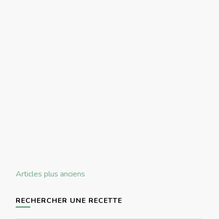
Navigation
Articles plus anciens
des
articles
RECHERCHER UNE RECETTE