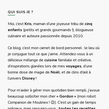
QUI SUIS JE ?
Moi, c’est
Kris
, maman d’une joyeuse tribu de
cinq
enfants
(petits et grands gourmands !), blogueuse
culinaire et auteure passionnée depuis 2010.
Ce blog, c’est mon carnet de bord personnel : le lieu où
je conjugue tout ce que j’aime. Attendez-vous à un
délicieux mélange de
cuisine
familiale et créative,
d’inspirations glanées lors de mes
voyages
, d’une
bonne dose de magie de
Noël
, et de clins d’œil à
l’univers
Disney
!
Pour m’aider à gérer mon quotidien bien rempli, j’avoue
beaucoup solliciter mon cher
« Gordon »
(mon robot
Companion de Moulinex ! 😉). C’est un gain de temps
précieux, mais rassurez-vous :
toutes les recettes