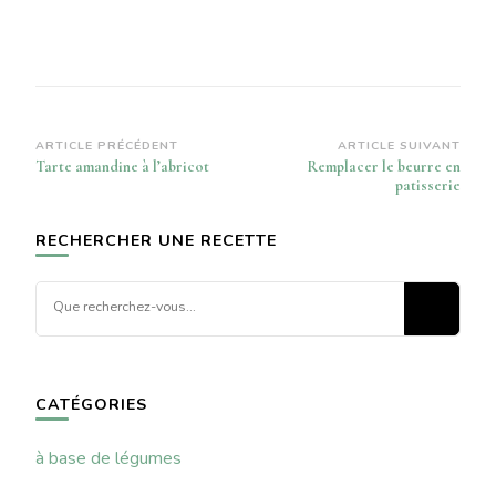
Navigation
ARTICLE PRÉCÉDENT
ARTICLE SUIVANT
Tarte amandine à l’abricot
Remplacer le beurre en
d’article
patisserie
RECHERCHER UNE RECETTE
Vous
recherchiez
quelque
chose ?
CATÉGORIES
à base de légumes