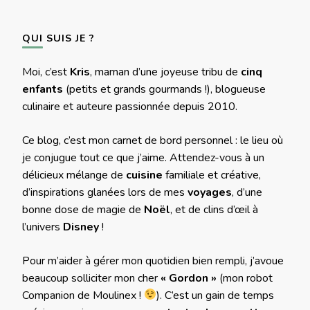
QUI SUIS JE ?
Moi, c’est
Kris
, maman d’une joyeuse tribu de
cinq
enfants
(petits et grands gourmands !), blogueuse
culinaire et auteure passionnée depuis 2010.
Ce blog, c’est mon carnet de bord personnel : le lieu où
je conjugue tout ce que j’aime. Attendez-vous à un
délicieux mélange de
cuisine
familiale et créative,
d’inspirations glanées lors de mes
voyages
, d’une
bonne dose de magie de
Noël
, et de clins d’œil à
l’univers
Disney
!
Pour m’aider à gérer mon quotidien bien rempli, j’avoue
beaucoup solliciter mon cher
« Gordon »
(mon robot
Companion de Moulinex !
). C’est un gain de temps