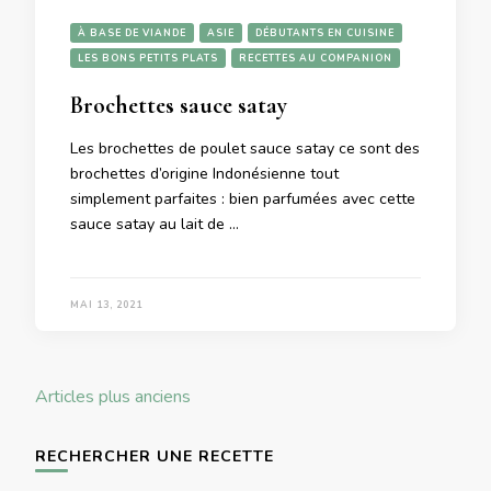
À BASE DE VIANDE
ASIE
DÉBUTANTS EN CUISINE
LES BONS PETITS PLATS
RECETTES AU COMPANION
Brochettes sauce satay
Les brochettes de poulet sauce satay ce sont des
brochettes d’origine Indonésienne tout
simplement parfaites : bien parfumées avec cette
sauce satay au lait de …
MAI 13, 2021
Navigation
Articles plus anciens
des
articles
RECHERCHER UNE RECETTE