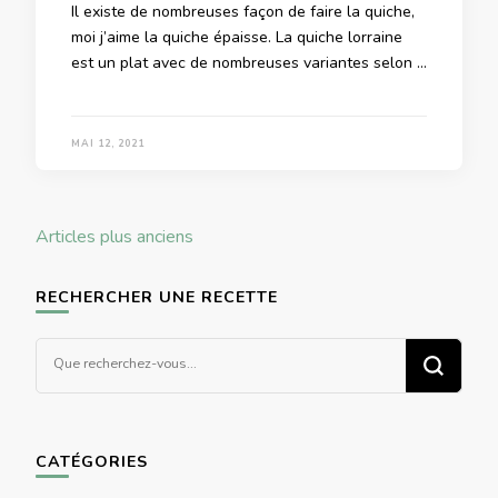
Il existe de nombreuses façon de faire la quiche,
moi j’aime la quiche épaisse. La quiche lorraine
est un plat avec de nombreuses variantes selon …
MAI 12, 2021
Navigation
Articles plus anciens
des
articles
RECHERCHER UNE RECETTE
Vous
recherchiez
quelque
chose ?
CATÉGORIES