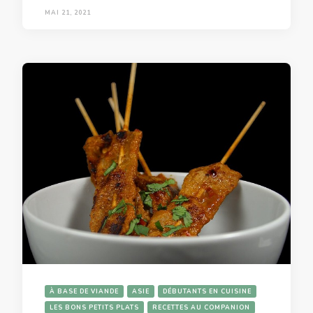
MAI 21, 2021
À BASE DE VIANDE
ASIE
DÉBUTANTS EN CUISINE
LES BONS PETITS PLATS
RECETTES AU COMPANION