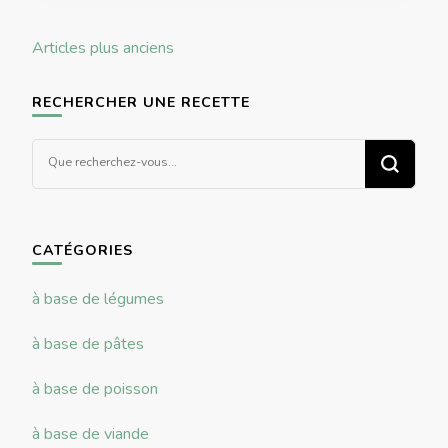
Navigation
Articles plus anciens
des
articles
RECHERCHER UNE RECETTE
Vous
recherchiez
quelque
chose ?
CATÉGORIES
à base de légumes
à base de pâtes
à base de poisson
à base de viande