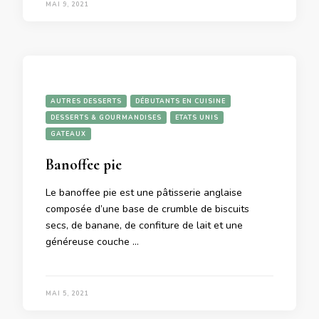
MAI 9, 2021
AUTRES DESSERTS
DÉBUTANTS EN CUISINE
DESSERTS & GOURMANDISES
ETATS UNIS
GATEAUX
Banoffee pie
Le banoffee pie est une pâtisserie anglaise
composée d’une base de crumble de biscuits
secs, de banane, de confiture de lait et une
généreuse couche …
MAI 5, 2021