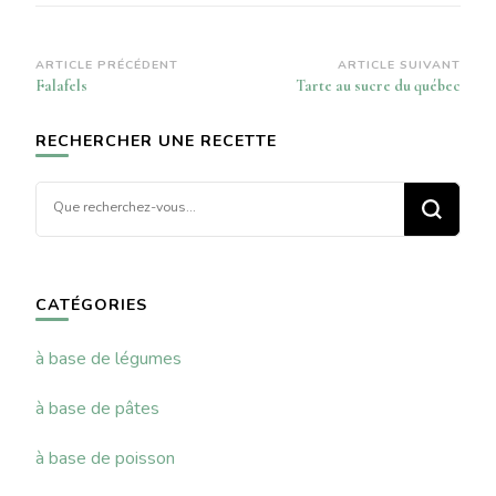
Navigation
ARTICLE PRÉCÉDENT
ARTICLE SUIVANT
Falafels
Tarte au sucre du québec
d’article
RECHERCHER UNE RECETTE
Vous
recherchiez
quelque
chose ?
CATÉGORIES
à base de légumes
à base de pâtes
à base de poisson