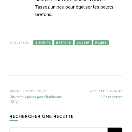
Tassez un peu pour égaliser les palets
bretons.
ÉTIQUETTES :
BISCUITS
BRETONS
GOUTER
PALETS
Navigation
ARTICLE PRÉCÉDENT
ARTICLE SUIVANT
Dry rub (épices pour barbecue
Orangettes
d’article
USA)
RECHERCHER UNE RECETTE
Vous