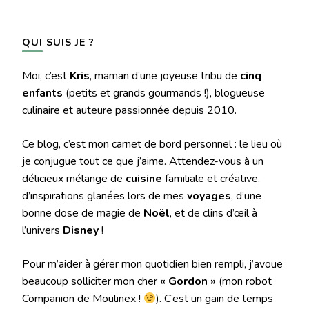
QUI SUIS JE ?
Moi, c’est
Kris
, maman d’une joyeuse tribu de
cinq
enfants
(petits et grands gourmands !), blogueuse
culinaire et auteure passionnée depuis 2010.
Ce blog, c’est mon carnet de bord personnel : le lieu où
je conjugue tout ce que j’aime. Attendez-vous à un
délicieux mélange de
cuisine
familiale et créative,
d’inspirations glanées lors de mes
voyages
, d’une
bonne dose de magie de
Noël
, et de clins d’œil à
l’univers
Disney
!
Pour m’aider à gérer mon quotidien bien rempli, j’avoue
beaucoup solliciter mon cher
« Gordon »
(mon robot
Companion de Moulinex !
). C’est un gain de temps