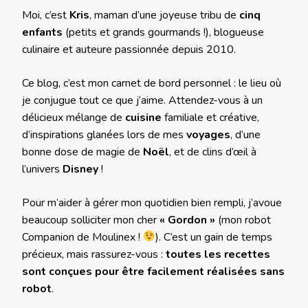
Moi, c’est
Kris
, maman d’une joyeuse tribu de
cinq
enfants
(petits et grands gourmands !), blogueuse
culinaire et auteure passionnée depuis 2010.
Ce blog, c’est mon carnet de bord personnel : le lieu où
je conjugue tout ce que j’aime. Attendez-vous à un
délicieux mélange de
cuisine
familiale et créative,
d’inspirations glanées lors de mes
voyages
, d’une
bonne dose de magie de
Noël
, et de clins d’œil à
l’univers
Disney
!
Pour m’aider à gérer mon quotidien bien rempli, j’avoue
beaucoup solliciter mon cher
« Gordon »
(mon robot
Companion de Moulinex !
). C’est un gain de temps
précieux, mais rassurez-vous :
toutes les recettes
sont conçues pour être facilement réalisées sans
robot
.