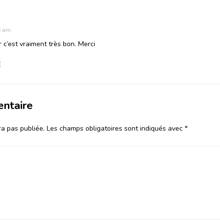
6 am
r c’est vraiment très bon. Merci
E
entaire
a pas publiée.
Les champs obligatoires sont indiqués avec
*