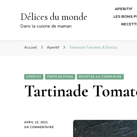
APERITIF
Délices du monde
LES BONS P
RECETT
Dans la cuisine de maman
Accueil
Aperitif
Tartinade Tomates & Basilic
APERITIF
PERTE DE POIDS
RECETTES AU COMPANION
Tartinade Tomate
AVRIL 12, 2021
SUR
UN COMMENTAIRE
TARTINADE
TOMATES