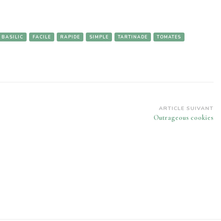
BASILIC
FACILE
RAPIDE
SIMPLE
TARTINADE
TOMATES
ARTICLE SUIVANT
Outrageous cookies