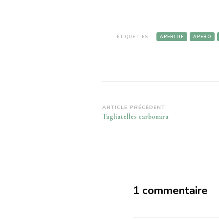
ÉTIQUETTES :
APERITIF
APERO
Navigation
ARTICLE PRÉCÉDENT
Tagliatelles carbonara
d’article
1 commentaire