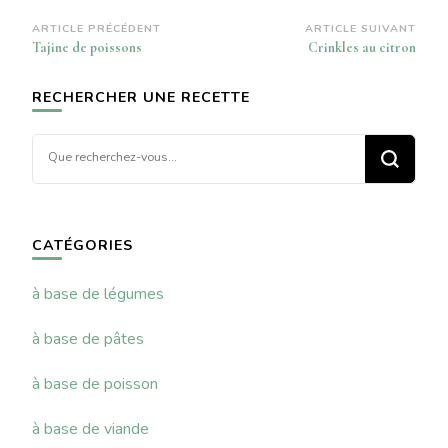
Navigation
ARTICLE PRÉCÉDENT
ARTICLE SUIVANT
Tajine de poissons
Crinkles au citron
d’article
RECHERCHER UNE RECETTE
Vous
recherchiez
quelque
chose ?
CATÉGORIES
à base de légumes
à base de pâtes
à base de poisson
à base de viande