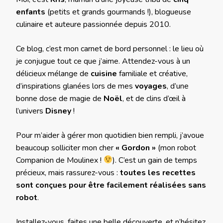
enfants
(petits et grands gourmands !), blogueuse
culinaire et auteure passionnée depuis 2010.
Ce blog, c’est mon carnet de bord personnel : le lieu où
je conjugue tout ce que j’aime. Attendez-vous à un
délicieux mélange de
cuisine
familiale et créative,
d’inspirations glanées lors de mes
voyages
, d’une
bonne dose de magie de
Noël
, et de clins d’œil à
l’univers
Disney
!
Pour m’aider à gérer mon quotidien bien rempli, j’avoue
beaucoup solliciter mon cher
« Gordon »
(mon robot
Companion de Moulinex !
). C’est un gain de temps
précieux, mais rassurez-vous :
toutes les recettes
sont conçues pour être facilement réalisées sans
robot
.
Installez-vous, faites une belle découverte, et n’hésitez