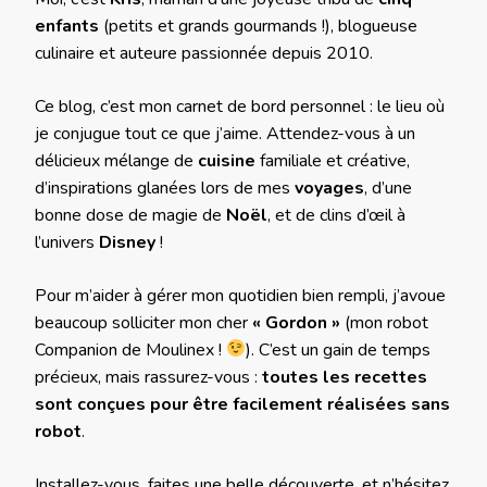
enfants
(petits et grands gourmands !), blogueuse
culinaire et auteure passionnée depuis 2010.
Ce blog, c’est mon carnet de bord personnel : le lieu où
je conjugue tout ce que j’aime. Attendez-vous à un
délicieux mélange de
cuisine
familiale et créative,
d’inspirations glanées lors de mes
voyages
, d’une
bonne dose de magie de
Noël
, et de clins d’œil à
l’univers
Disney
!
Pour m’aider à gérer mon quotidien bien rempli, j’avoue
beaucoup solliciter mon cher
« Gordon »
(mon robot
Companion de Moulinex !
). C’est un gain de temps
précieux, mais rassurez-vous :
toutes les recettes
sont conçues pour être facilement réalisées sans
robot
.
Installez-vous, faites une belle découverte, et n’hésitez