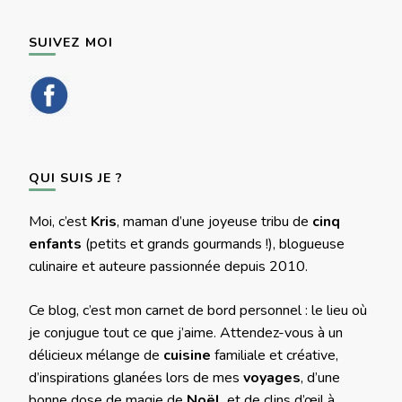
SUIVEZ MOI
QUI SUIS JE ?
Moi, c’est
Kris
, maman d’une joyeuse tribu de
cinq
enfants
(petits et grands gourmands !), blogueuse
culinaire et auteure passionnée depuis 2010.
Ce blog, c’est mon carnet de bord personnel : le lieu où
je conjugue tout ce que j’aime. Attendez-vous à un
délicieux mélange de
cuisine
familiale et créative,
d’inspirations glanées lors de mes
voyages
, d’une
bonne dose de magie de
Noël
, et de clins d’œil à