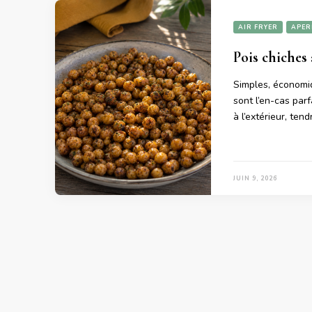
AIR FRYER
APER
Pois chiches 
Simples, économiq
sont l’en-cas parf
à l’extérieur, ten
JUIN 9, 2026