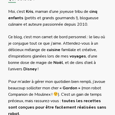
Moi, c’est
Kris
, maman d’une joyeuse tribu de
cinq
enfants
(petits et grands gourmands !), blogueuse
culinaire et auteure passionnée depuis 2010.
Ce blog, c’est mon carnet de bord personnel : le lieu où
je conjugue tout ce que j’aime. Attendez-vous à un
délicieux mélange de
cuisine
familiale et créative,
d’inspirations glanées lors de mes
voyages
, d’une
bonne dose de magie de
Noël
, et de clins d’œil à
l’univers
Disney
!
Pour m’aider à gérer mon quotidien bien rempli, j’avoue
beaucoup solliciter mon cher
« Gordon »
(mon robot
Companion de Moulinex !
). C’est un gain de temps
précieux, mais rassurez-vous :
toutes les recettes
sont conçues pour être facilement réalisées sans
robot
.