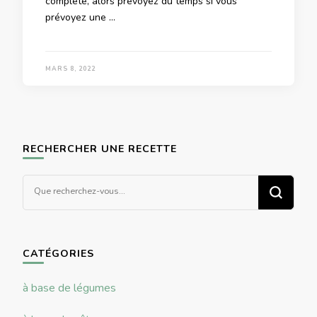
complète, alors prévoyez du temps si vous
prévoyez une …
MARS 8, 2022
RECHERCHER UNE RECETTE
Vous
recherchiez
quelque
chose ?
CATÉGORIES
à base de légumes