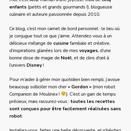
enfants
(petits et grands gourmands !), blogueuse
culinaire et auteure passionnée depuis 2010.
Ce blog, c’est mon carnet de bord personnel : le lieu où
je conjugue tout ce que j’aime. Attendez-vous à un
délicieux mélange de
cuisine
familiale et créative,
d’inspirations glanées lors de mes
voyages
, d’une
bonne dose de magie de
Noël
, et de clins d’œil à
l’univers
Disney
!
Pour m’aider à gérer mon quotidien bien rempli, j’avoue
beaucoup solliciter mon cher
« Gordon »
(mon robot
Companion de Moulinex !
). C’est un gain de temps
précieux, mais rassurez-vous :
toutes les recettes
sont conçues pour être facilement réalisées sans
robot
.
Installez-vous, faites une belle découverte, et n’hésitez