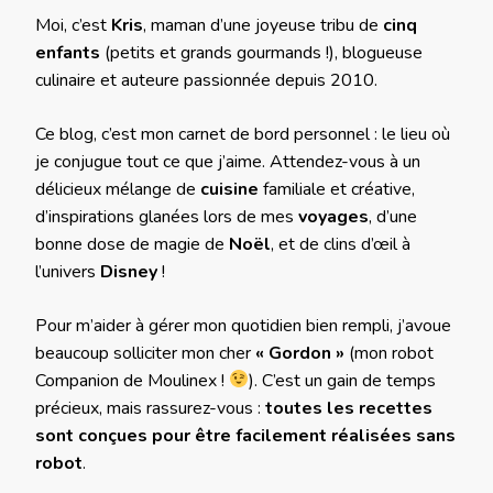
Moi, c’est
Kris
, maman d’une joyeuse tribu de
cinq
enfants
(petits et grands gourmands !), blogueuse
culinaire et auteure passionnée depuis 2010.
Ce blog, c’est mon carnet de bord personnel : le lieu où
je conjugue tout ce que j’aime. Attendez-vous à un
délicieux mélange de
cuisine
familiale et créative,
d’inspirations glanées lors de mes
voyages
, d’une
bonne dose de magie de
Noël
, et de clins d’œil à
l’univers
Disney
!
Pour m’aider à gérer mon quotidien bien rempli, j’avoue
beaucoup solliciter mon cher
« Gordon »
(mon robot
Companion de Moulinex !
). C’est un gain de temps
précieux, mais rassurez-vous :
toutes les recettes
sont conçues pour être facilement réalisées sans
robot
.