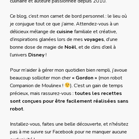
culinaire et auteure passionnée depuis 2010.
Ce blog, c’est mon carnet de bord personnel : le lieu où
je conjugue tout ce que j’aime. Attendez-vous à un
délicieux mélange de
cuisine
familiale et créative,
d’inspirations glanées lors de mes
voyages
, d’une
bonne dose de magie de
Noël
, et de clins d’œil à
l’univers
Disney
!
Pour m’aider à gérer mon quotidien bien rempli, j’avoue
beaucoup solliciter mon cher
« Gordon »
(mon robot
Companion de Moulinex !
). C’est un gain de temps
précieux, mais rassurez-vous :
toutes les recettes
sont conçues pour être facilement réalisées sans
robot
.
Installez-vous, faites une belle découverte, et n’hésitez
pas à me suivre sur Facebook pour ne manquer aucune