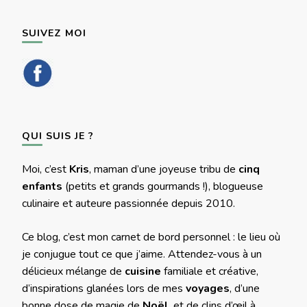
SUIVEZ MOI
QUI SUIS JE ?
Moi, c’est
Kris
, maman d’une joyeuse tribu de
cinq
enfants
(petits et grands gourmands !), blogueuse
culinaire et auteure passionnée depuis 2010.
Ce blog, c’est mon carnet de bord personnel : le lieu où
je conjugue tout ce que j’aime. Attendez-vous à un
délicieux mélange de
cuisine
familiale et créative,
d’inspirations glanées lors de mes
voyages
, d’une
bonne dose de magie de
Noël
, et de clins d’œil à