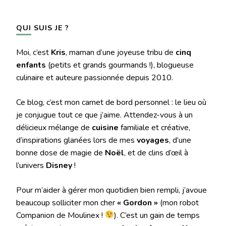
QUI SUIS JE ?
Moi, c’est
Kris
, maman d’une joyeuse tribu de
cinq
enfants
(petits et grands gourmands !), blogueuse
culinaire et auteure passionnée depuis 2010.
Ce blog, c’est mon carnet de bord personnel : le lieu où
je conjugue tout ce que j’aime. Attendez-vous à un
délicieux mélange de
cuisine
familiale et créative,
d’inspirations glanées lors de mes
voyages
, d’une
bonne dose de magie de
Noël
, et de clins d’œil à
l’univers
Disney
!
Pour m’aider à gérer mon quotidien bien rempli, j’avoue
beaucoup solliciter mon cher
« Gordon »
(mon robot
Companion de Moulinex !
). C’est un gain de temps