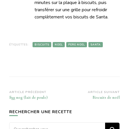
minutes sur la plaque à biscuits, puis
transférer sur une grille pour refroidir
complètement vos biscuits de Santa.
ÉTIQUETTES :
BISCUITS
NOEL
PERE NOEL
SANTA
Navigation
ARTICLE PRÉCÉDENT
ARTICLE SUIVANT
Egg nog (lait de poule)
Biscuits de noël
d’article
RECHERCHER UNE RECETTE
Vous