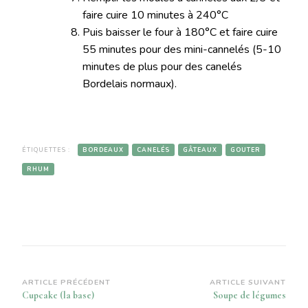
faire cuire 10 minutes à 240°C
Puis baisser le four à 180°C et faire cuire
55 minutes pour des mini-cannelés (5-10
minutes de plus pour des canelés
Bordelais normaux).
ÉTIQUETTES :
BORDEAUX
CANELÉS
GÂTEAUX
GOUTER
RHUM
Navigation
ARTICLE PRÉCÉDENT
ARTICLE SUIVANT
Cupcake (la base)
Soupe de légumes
d’article