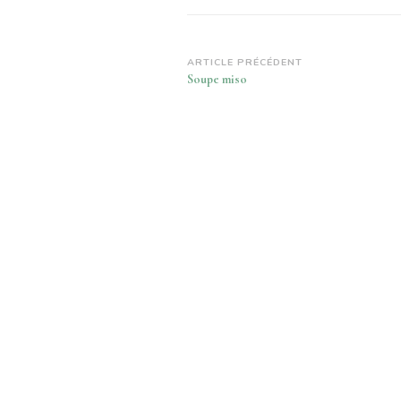
Navigation
ARTICLE PRÉCÉDENT
Soupe miso
d’article