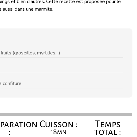
coings et bien d’autres. Cette recette est proposée pour le
e aussi dans une marmite.
ruits (groseilles, myrtilles…)
 confiture
paration
Cuisson :
Temps
:
total :
18mn