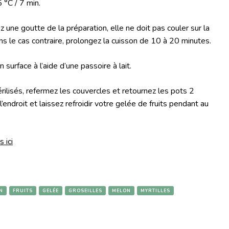
 °C / 7 min.
 une goutte de la préparation, elle ne doit pas couler sur la
ans le cas contraire, prolongez la cuisson de 10 à 20 minutes.
surface à l’aide d’une passoire à lait.
ilisés, refermez les couvercles et retournez les pots 2
endroit et laissez refroidir votre gelée de fruits pendant au
 ici
N
FRUITS
GELÉE
GROSEILLES
MELON
MYRTILLES