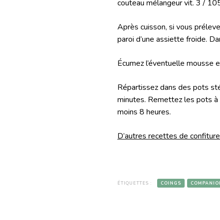
couteau mélangeur vit. 3 / 105
Après cuisson, si vous prélevez
paroi d’une assiette froide. D
Écumez l’éventuelle mousse en 
Répartissez dans des pots stér
minutes. Remettez les pots à l’
moins 8 heures.
D’autres recettes de confitures
ÉTIQUETTES :
COINGS
COMPANIO