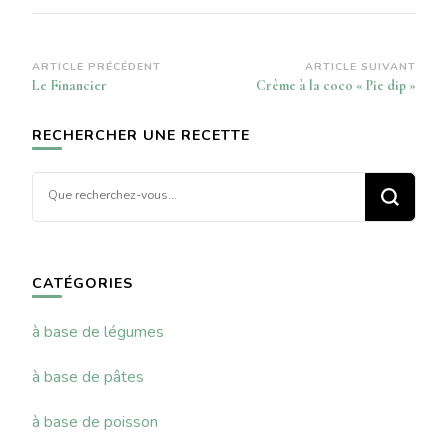
Navigation
ARTICLE PRÉCÉDENT
ARTICLE SUIVANT
Le Financier
Crème à la coco « Pie dip »
d’article
RECHERCHER UNE RECETTE
Vous
recherchiez
quelque
chose ?
CATÉGORIES
à base de légumes
à base de pâtes
à base de poisson