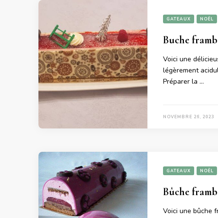
GATEAUX
NOËL
Buche framb
Voici une délicie
légèrement acidul
Préparer la …
NOVEMBRE 26, 2023
GATEAUX
NOËL
Bûche framb
Voici une bûche f