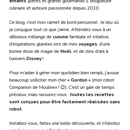
enfants
(petits et grands gourmands !), blogueuse
culinaire et auteure passionnée depuis 2010.
Ce blog, c’est mon carnet de bord personnel : le lieu où
je conjugue tout ce que j’aime. Attendez-vous à un
délicieux mélange de
cuisine
familiale et créative,
d’inspirations glanées lors de mes
voyages
, d’une
bonne dose de magie de
Noël
, et de clins d’œil à
l’univers
Disney
!
Pour m’aider à gérer mon quotidien bien rempli, j’avoue
beaucoup solliciter mon cher
« Gordon »
(mon robot
Companion de Moulinex ! 😉). C’est un gain de temps
précieux, mais rassurez-vous :
toutes les recettes
sont conçues pour être facilement réalisées sans
robot
.
Installez-vous, faites une belle découverte, et n’hésitez