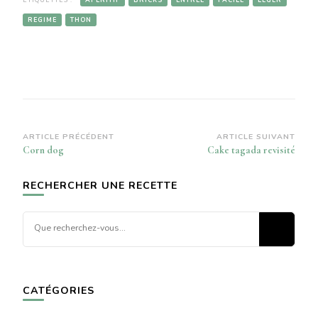
REGIME
THON
Navigation
ARTICLE PRÉCÉDENT
ARTICLE SUIVANT
Corn dog
Cake tagada revisité
d’article
RECHERCHER UNE RECETTE
Vous
recherchiez
quelque
chose ?
CATÉGORIES