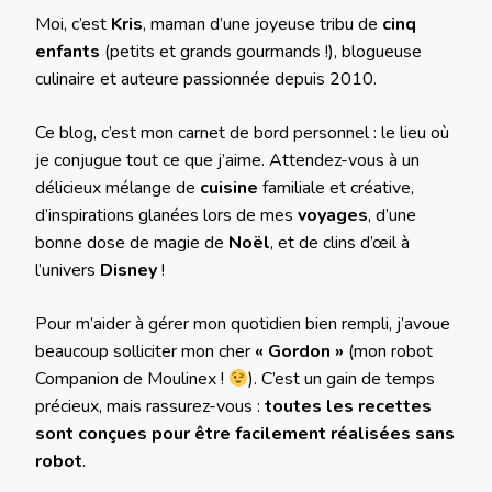
Moi, c’est
Kris
, maman d’une joyeuse tribu de
cinq
enfants
(petits et grands gourmands !), blogueuse
culinaire et auteure passionnée depuis 2010.
Ce blog, c’est mon carnet de bord personnel : le lieu où
je conjugue tout ce que j’aime. Attendez-vous à un
délicieux mélange de
cuisine
familiale et créative,
d’inspirations glanées lors de mes
voyages
, d’une
bonne dose de magie de
Noël
, et de clins d’œil à
l’univers
Disney
!
Pour m’aider à gérer mon quotidien bien rempli, j’avoue
beaucoup solliciter mon cher
« Gordon »
(mon robot
Companion de Moulinex !
). C’est un gain de temps
précieux, mais rassurez-vous :
toutes les recettes
sont conçues pour être facilement réalisées sans
robot
.