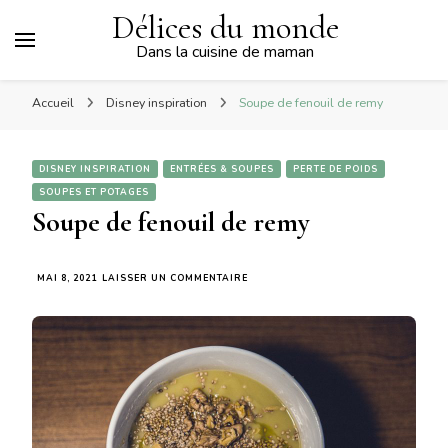
Délices du monde
Dans la cuisine de maman
Accueil
Disney inspiration
Soupe de fenouil de remy
DISNEY INSPIRATION
ENTRÉES & SOUPES
PERTE DE POIDS
SOUPES ET POTAGES
Soupe de fenouil de remy
SUR
MAI 8, 2021
LAISSER UN COMMENTAIRE
SOUPE
DE
FENOUIL
DE
REMY