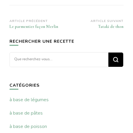
Navigation
ARTICLE PRÉCÉDENT
ARTICLE SUIVANT
Le parmentier façon Merlin
Tataki de thon
d’article
RECHERCHER UNE RECETTE
Vous
recherchiez
quelque
chose ?
CATÉGORIES
à base de légumes
à base de pâtes
à base de poisson