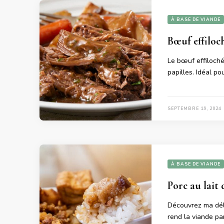
À BASE DE VIANDE
Bœuf effiloc
Le bœuf effiloché
papilles. Idéal po
SEPTEMBRE 19, 2024
À BASE DE VIANDE
Porc au lait 
Découvrez ma déli
rend la viande pa