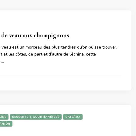
n de veau aux champignons
e veau est un morceau des plus tendres qu’on puisse trouver.
et et les côtes, de part et d’autre de l’échine, cette
g …
SINE
DESSERTS & GOURMANDISES
GATEAUX
PANION