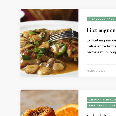
À BASE DE VIANDE
Filet migno
Le filet mignon d
Situé entre le fil
partie est un lon
MARS 9, 2022
DÉBUTANTS EN CUI
RECETTES AU COM