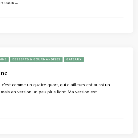
orceaux …
SINE
DESSERTS & GOURMANDISES
GATEAUX
nne
 c’est comme un quatre quart, qui d’ailleurs est aussi un
 mais en version un peu plus light. Ma version est …