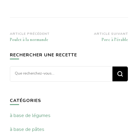
Navigation
ARTICLE PRÉCÉDENT
ARTICLE SUIVANT
Poulet à la normande
Porc à l’érable
d’article
RECHERCHER UNE RECETTE
Vous
recherchiez
quelque
chose ?
CATÉGORIES
à base de légumes
à base de pâtes